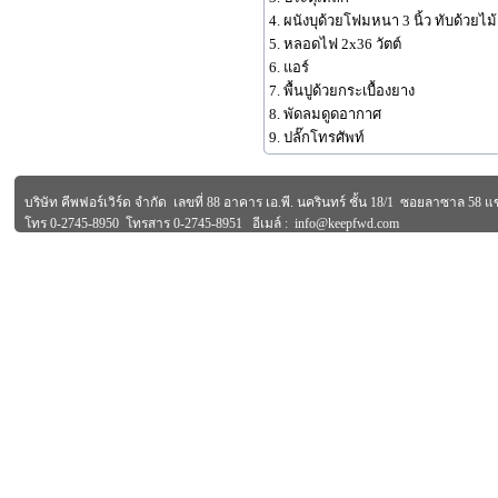
4. ผนังบุด้วยโฟมหนา 3 นิ้ว ทับด้วยไม
5. หลอดไฟ 2x36 วัตต์
6. แอร์
7. พื้นปูด้วยกระเบื้องยาง
8. พัดลมดูดอากาศ
9. ปลั๊กโทรศัพท์
บริษัท คีพฟอร์เวิร์ด จำกัด เลขที่ 88 อาคาร เอ.พี. นครินทร์ ชั้น 18/1 ซอยลาซาล 
โทร 0-2745-8950 โทรสาร 0-2745-8951 อีเมล์ :
info@keepfwd.com